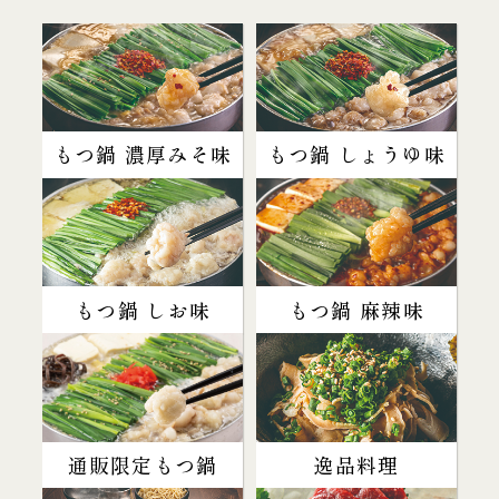
もつ鍋 濃厚みそ味
もつ鍋 しょうゆ味
もつ鍋 しお味
もつ鍋 麻辣味
通販限定もつ鍋
逸品料理