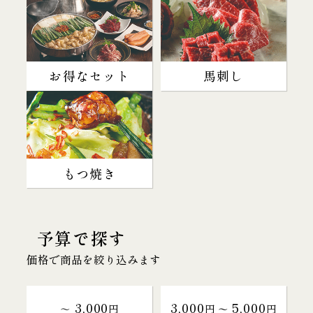
お得なセット
馬刺し
もつ焼き
予算で探す
価格で商品を絞り込みます
3,000
3,000
5,000
～
円
円 〜
円