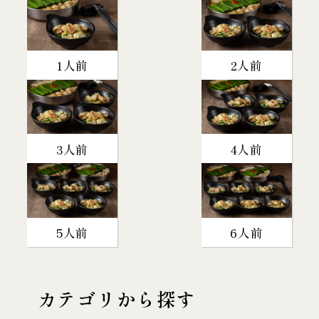
1人前
2人前
3人前
4人前
5人前
6人前
カテゴリから探す