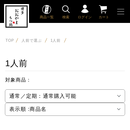
商品一覧
検索
ログイン
カート
TOP
人前で選ぶ
1人前
1人前
対象商品：
通常／定期：
通常購入可能
表示順 :
商品名