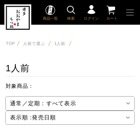
商品一覧
検索
ログイン
カート
TOP
人前で選ぶ
1人前
1人前
対象商品：
通常／定期：
すべて表示
表示順 :
発売日順