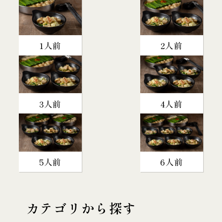
1人前
2人前
3人前
4人前
5人前
6人前
カテゴリから探す