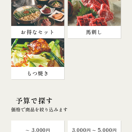
お得なセット
馬刺し
もつ焼き
予算で探す
価格で商品を絞り込みます
3,000
3,000
5,000
～
円
円 〜
円