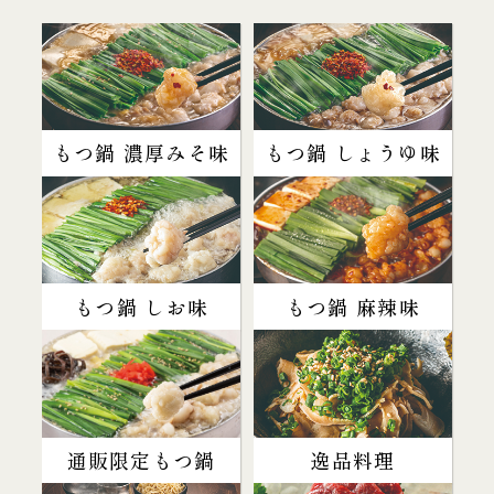
もつ鍋 濃厚みそ味
もつ鍋 しょうゆ味
もつ鍋 しお味
もつ鍋 麻辣味
通販限定もつ鍋
逸品料理