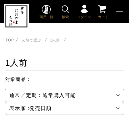
商品一覧
検索
ログイン
カート
TOP
人前で選ぶ
1人前
1人前
対象商品：
通常／定期：
通常購入可能
表示順 :
発売日順