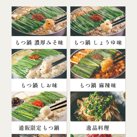
もつ鍋 濃厚みそ味
もつ鍋 しょうゆ味
もつ鍋 しお味
もつ鍋 麻辣味
通販限定もつ鍋
逸品料理