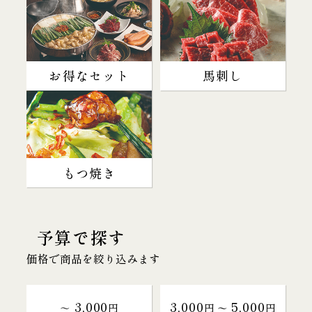
お得なセット
馬刺し
もつ焼き
予算で探す
価格で商品を絞り込みます
3,000
3,000
5,000
～
円
円 〜
円