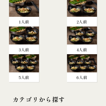
1人前
2人前
3人前
4人前
5人前
6人前
カテゴリから探す