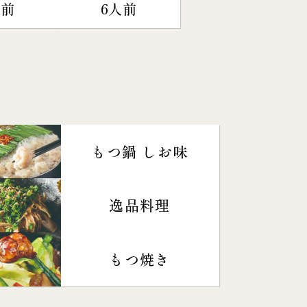
人前
6人前
もつ鍋 しお味
逸品料理
もつ焼き