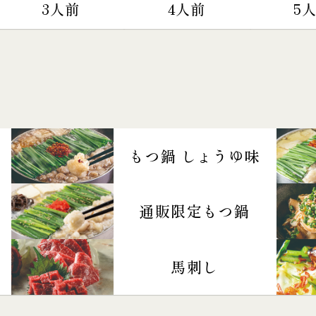
3人前
4人前
5
もつ鍋 しょうゆ味
通販限定もつ鍋
馬刺し