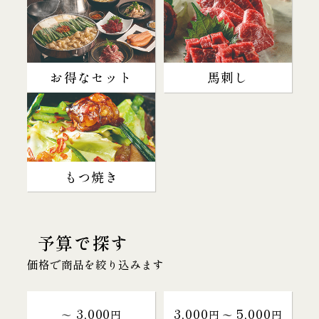
お得なセット
馬刺し
もつ焼き
予算で探す
価格で商品を絞り込みます
3,000
3,000
5,000
～
円
円 〜
円