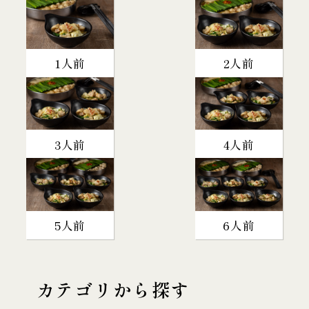
1人前
2人前
3人前
4人前
5人前
6人前
カテゴリから探す