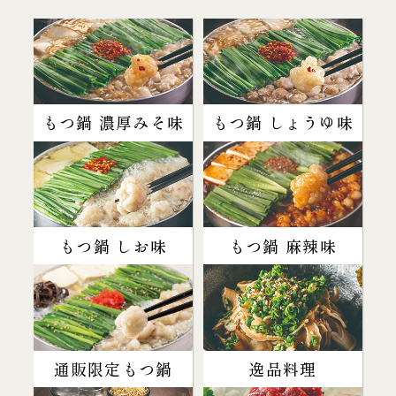
もつ鍋 濃厚みそ味
もつ鍋 しょうゆ味
もつ鍋 しお味
もつ鍋 麻辣味
通販限定もつ鍋
逸品料理