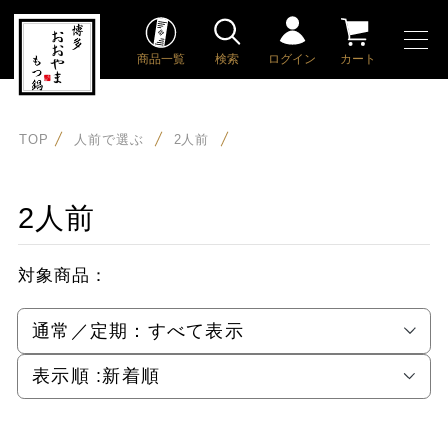
商品一覧
検索
ログイン
カート
TOP
人前で選ぶ
2人前
2人前
対象商品：
通常／定期：
すべて表示
表示順 :
新着順