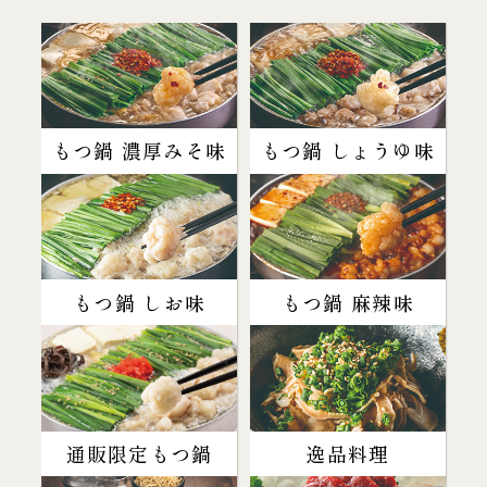
もつ鍋 濃厚みそ味
もつ鍋 しょうゆ味
もつ鍋 しお味
もつ鍋 麻辣味
通販限定もつ鍋
逸品料理