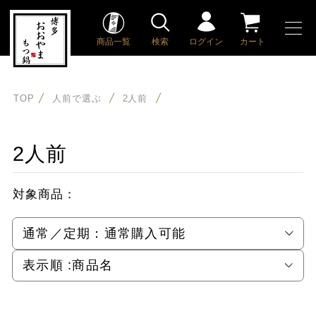
商品一覧
検索
ログイン
カート
TOP
人前で選ぶ
2人前
2人前
対象商品：
通常／定期：
通常購入可能
表示順 :
商品名