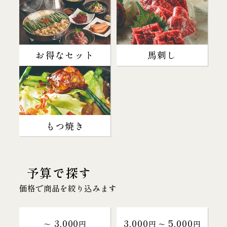
お得なセット
馬刺し
もつ焼き
予算で探す
価格で商品を絞り込みます
3,000
3,000
5,000
～
円
円 〜
円