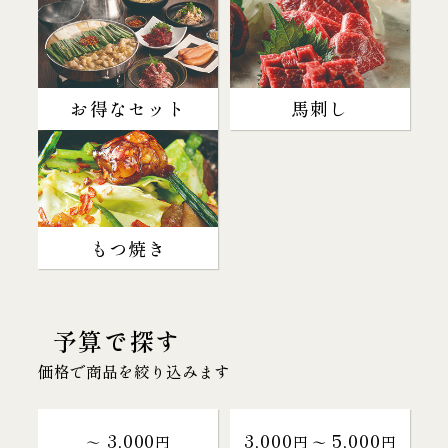
お得なセット
馬刺し
もつ焼き
予算で探す
価格で商品を絞り込みます
3,000
3,000
5,000
～
円
円 〜
円