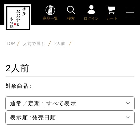
商品一覧
検索
ログイン
カート
TOP
人前で選ぶ
2人前
2人前
対象商品：
通常／定期：
すべて表示
表示順 :
発売日順