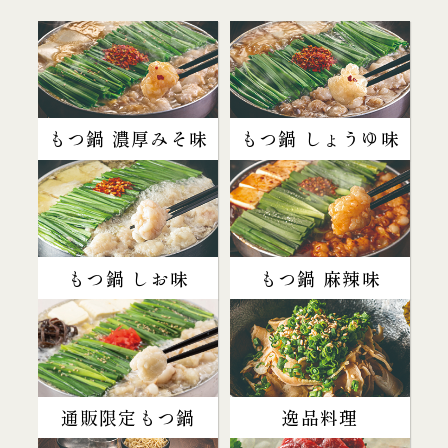
もつ鍋 濃厚みそ味
もつ鍋 しょうゆ味
もつ鍋 しお味
もつ鍋 麻辣味
通販限定もつ鍋
逸品料理