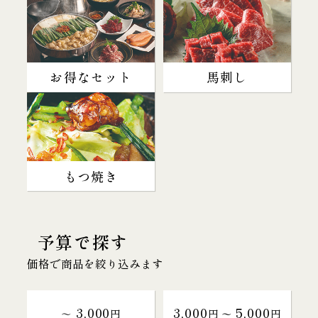
お得なセット
馬刺し
もつ焼き
予算で探す
価格で商品を絞り込みます
3,000
3,000
5,000
～
円
円 〜
円