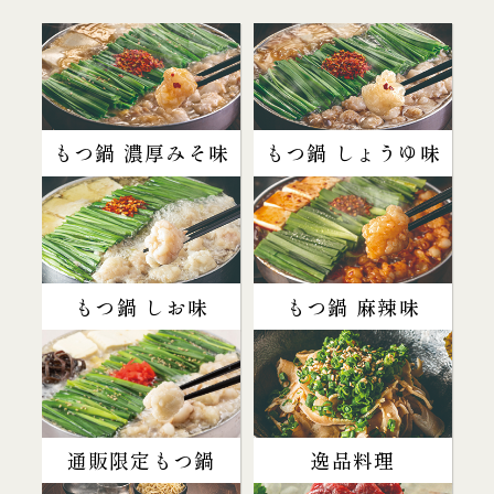
もつ鍋 濃厚みそ味
もつ鍋 しょうゆ味
もつ鍋 しお味
もつ鍋 麻辣味
通販限定もつ鍋
逸品料理