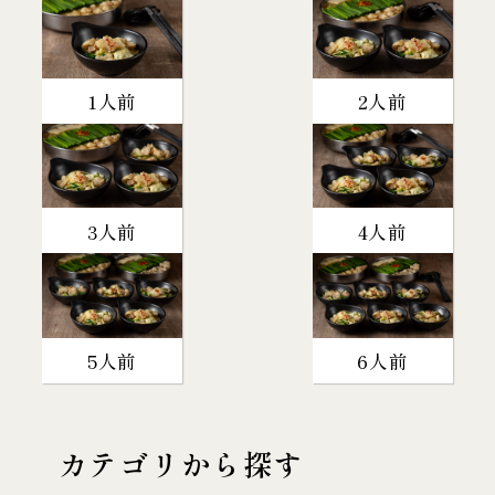
1人前
2人前
3人前
4人前
5人前
6人前
カテゴリから探す