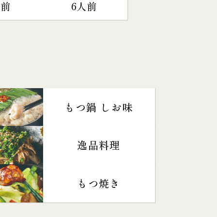
人前
6人前
もつ鍋 しお味
逸品料理
もつ焼き