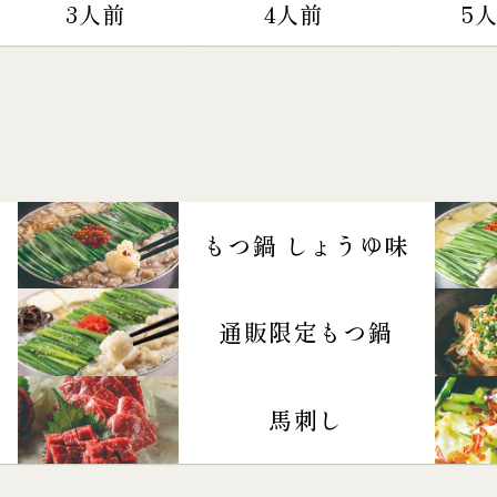
3人前
4人前
5
もつ鍋 しょうゆ味
通販限定もつ鍋
馬刺し