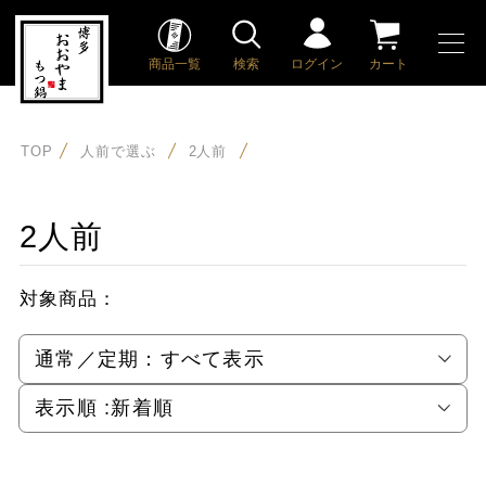
商品一覧
検索
ログイン
カート
TOP
人前で選ぶ
2人前
2人前
対象商品：
通常／定期：
すべて表示
表示順 :
新着順