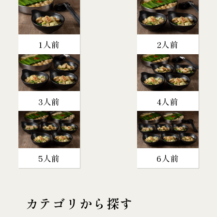
1人前
2人前
3人前
4人前
5人前
6人前
カテゴリから探す