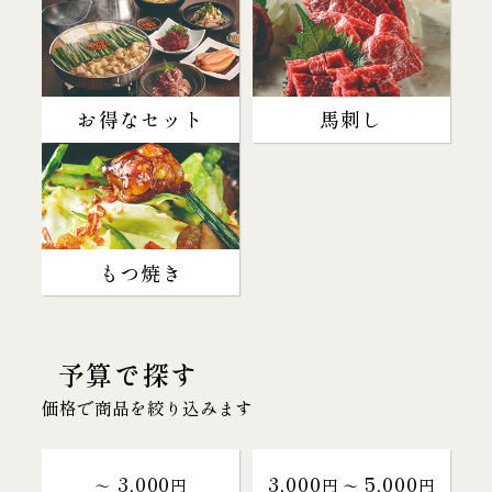
お得なセット
馬刺し
もつ焼き
予算で探す
価格で商品を絞り込みます
3,000
3,000
5,000
～
円
円 〜
円