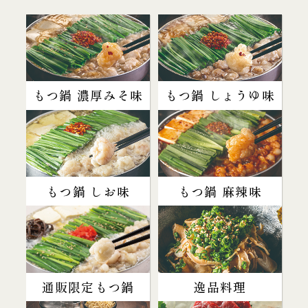
もつ鍋 濃厚みそ味
もつ鍋 しょうゆ味
もつ鍋 しお味
もつ鍋 麻辣味
通販限定もつ鍋
逸品料理