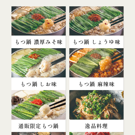
もつ鍋 濃厚みそ味
もつ鍋 しょうゆ味
もつ鍋 しお味
もつ鍋 麻辣味
通販限定もつ鍋
逸品料理