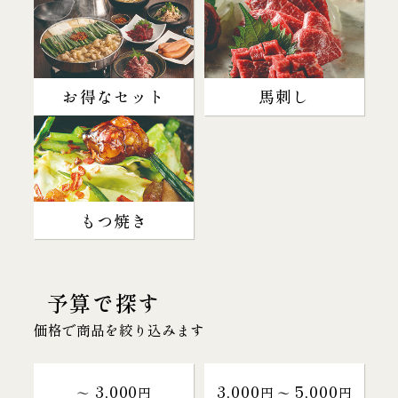
お得なセット
馬刺し
もつ焼き
予算で探す
価格で商品を絞り込みます
3,000
3,000
5,000
～
円
円 〜
円