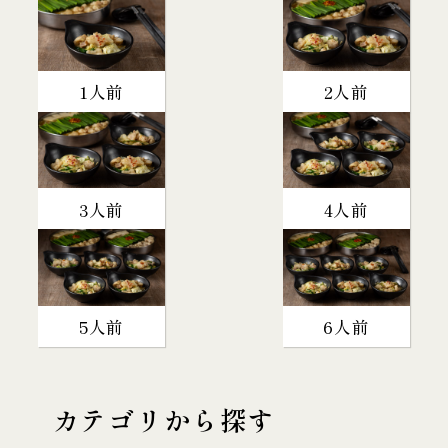
1人前
2人前
3人前
4人前
5人前
6人前
カテゴリから探す