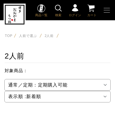
商品一覧
検索
ログイン
カート
TOP
人前で選ぶ
2人前
2人前
対象商品：
通常／定期：
定期購入可能
表示順 :
新着順