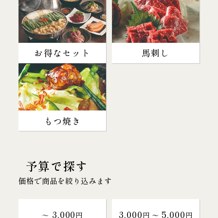
お得なセット
馬刺し
もつ焼き
予算で探す
価格で商品を絞り込みます
3,000
3,000
5,000
～
円
円 〜
円