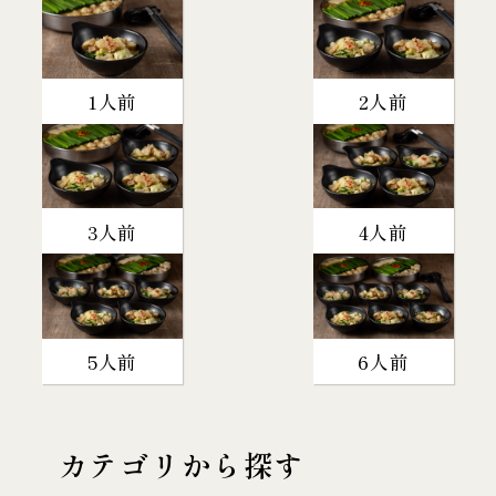
1人前
2人前
3人前
4人前
5人前
6人前
カテゴリから探す