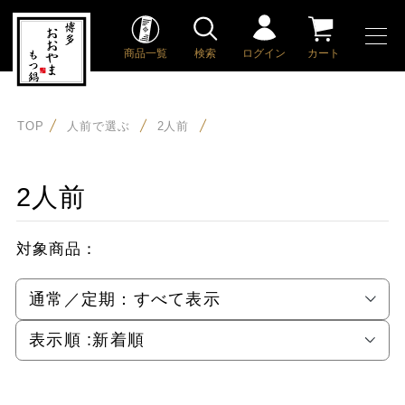
商品一覧
検索
ログイン
カート
TOP
人前で選ぶ
2人前
2人前
対象商品：
通常／定期：
すべて表示
表示順 :
新着順