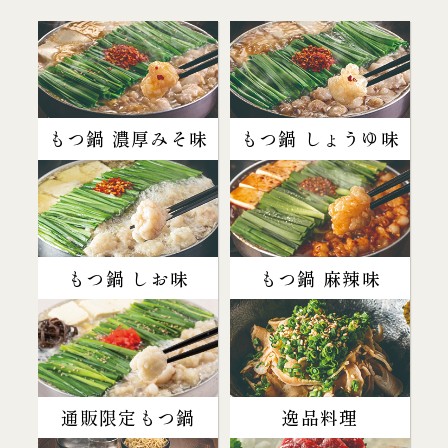
もつ鍋 濃厚みそ味
もつ鍋 しょうゆ味
もつ鍋 しお味
もつ鍋 麻辣味
通販限定もつ鍋
逸品料理