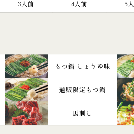
3人前
4人前
5
もつ鍋 しょうゆ味
通販限定もつ鍋
馬刺し