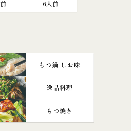
人前
6人前
もつ鍋 しお味
逸品料理
もつ焼き