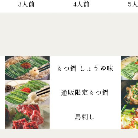
3人前
4人前
5
もつ鍋 しょうゆ味
通販限定もつ鍋
馬刺し