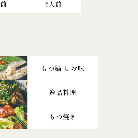
人前
6人前
もつ鍋 しお味
逸品料理
もつ焼き