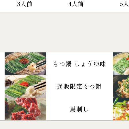
3人前
4人前
5
もつ鍋 しょうゆ味
通販限定もつ鍋
馬刺し