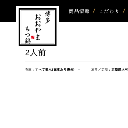
商品情報
こだわり
2人前
在庫：
すべて表示(在庫あり優先)
通常／定期：
定期購入