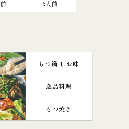
人前
6人前
もつ鍋 しお味
逸品料理
もつ焼き