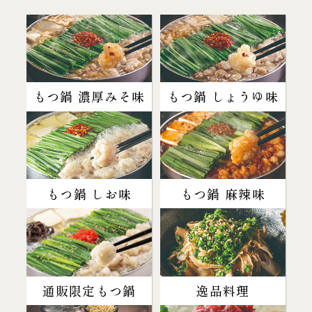
もつ鍋 濃厚みそ味
もつ鍋 しょうゆ味
もつ鍋 しお味
もつ鍋 麻辣味
通販限定もつ鍋
逸品料理