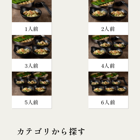
1人前
2人前
3人前
4人前
5人前
6人前
カテゴリから探す