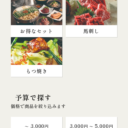
お得なセット
馬刺し
もつ焼き
予算で探す
価格で商品を絞り込みます
3,000
3,000
5,000
～
円
円 〜
円