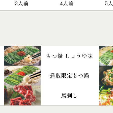
3人前
4人前
5
もつ鍋 しょうゆ味
通販限定もつ鍋
馬刺し