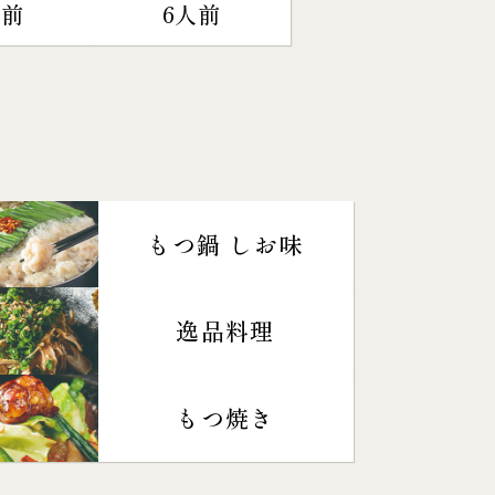
人前
6人前
もつ鍋 しお味
逸品料理
もつ焼き