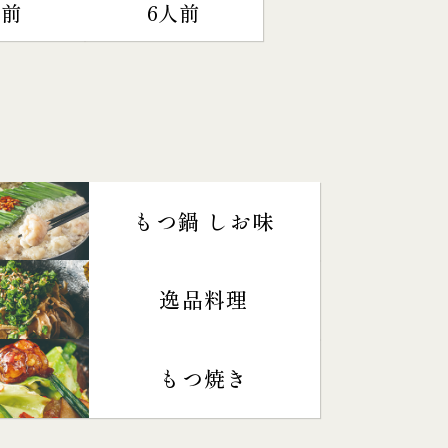
人前
6人前
もつ鍋 しお味
逸品料理
もつ焼き