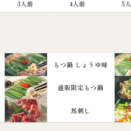
3人前
4人前
5
もつ鍋 しょうゆ味
通販限定もつ鍋
馬刺し