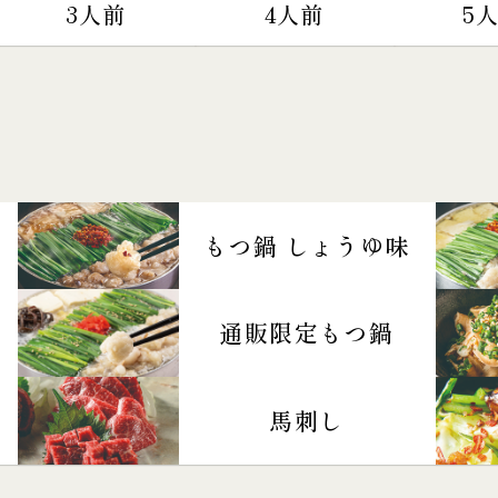
3人前
4人前
5
もつ鍋 しょうゆ味
通販限定もつ鍋
馬刺し