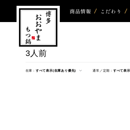
商品情報
こだわり
3人前
在庫：
すべて表示(在庫あり優先)
通常／定期：
すべて表