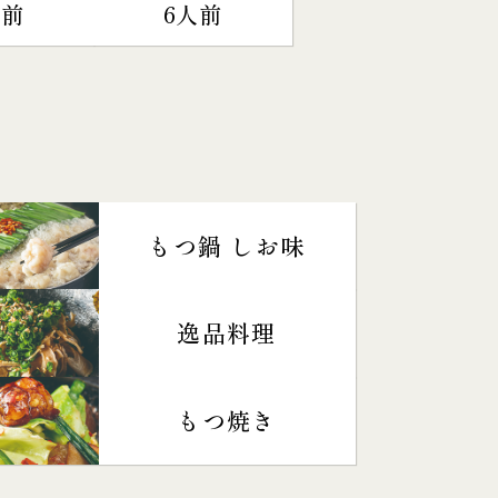
人前
6人前
もつ鍋 しお味
逸品料理
もつ焼き