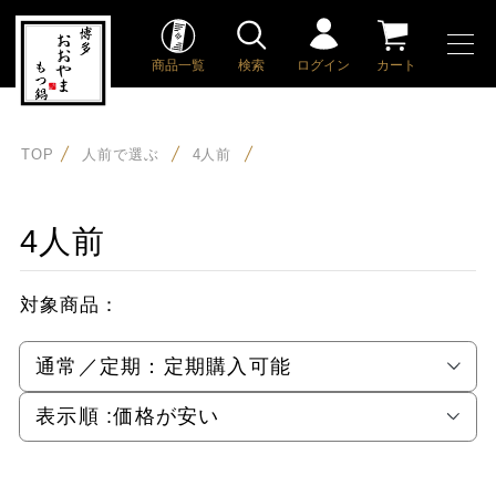
商品一覧
検索
ログイン
カート
TOP
人前で選ぶ
4人前
4人前
対象商品：
通常／定期：
定期購入可能
表示順 :
価格が安い