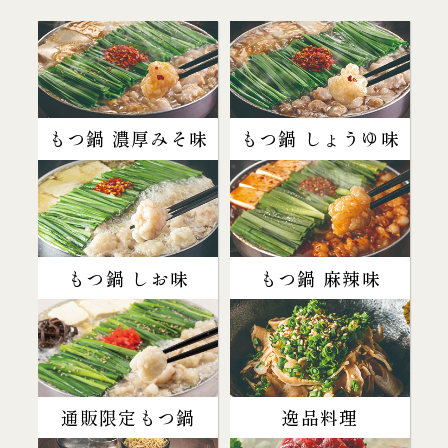
もつ鍋 濃厚みそ味
もつ鍋 しょうゆ味
もつ鍋 しお味
もつ鍋 麻辣味
通販限定もつ鍋
逸品料理