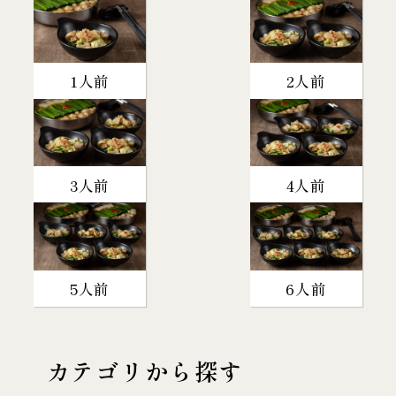
1人前
2人前
3人前
4人前
5人前
6人前
カテゴリから探す