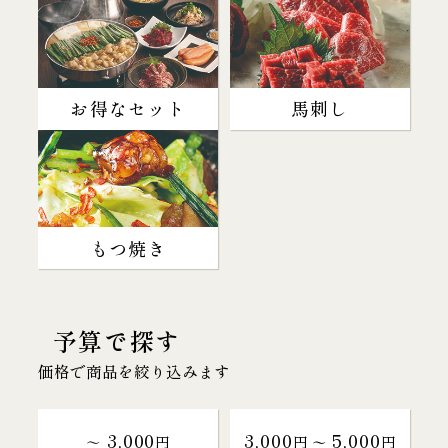
お得なセット
馬刺し
もつ焼き
予算で探す
価格で商品を絞り込みます
3,000
3,000
5,000
～
円
円 〜
円