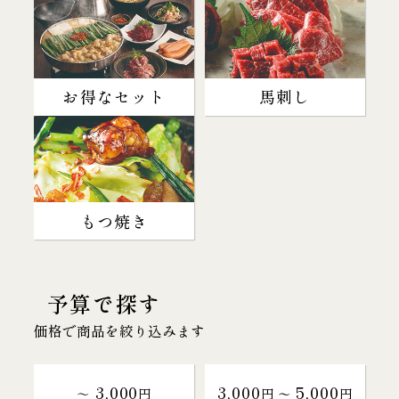
お得なセット
馬刺し
もつ焼き
予算で探す
価格で商品を絞り込みます
3,000
3,000
5,000
～
円
円 〜
円