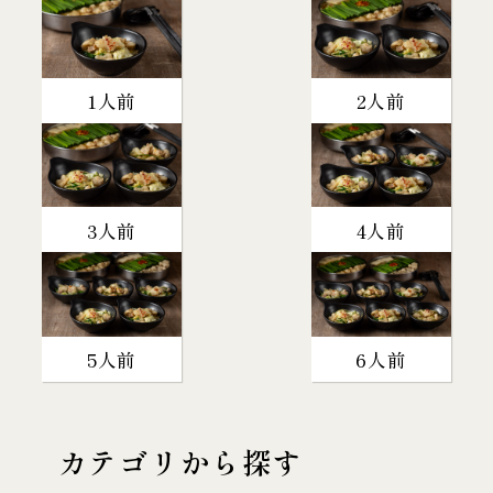
1人前
2人前
3人前
4人前
5人前
6人前
カテゴリから探す