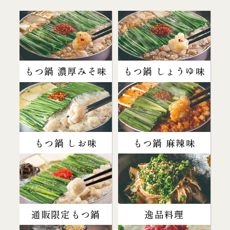
もつ鍋 濃厚みそ味
もつ鍋 しょうゆ味
もつ鍋 しお味
もつ鍋 麻辣味
通販限定もつ鍋
逸品料理