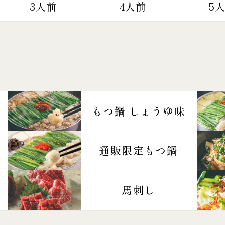
3人前
4人前
5
もつ鍋 しょうゆ味
通販限定もつ鍋
馬刺し