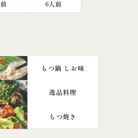
人前
6人前
もつ鍋 しお味
逸品料理
もつ焼き