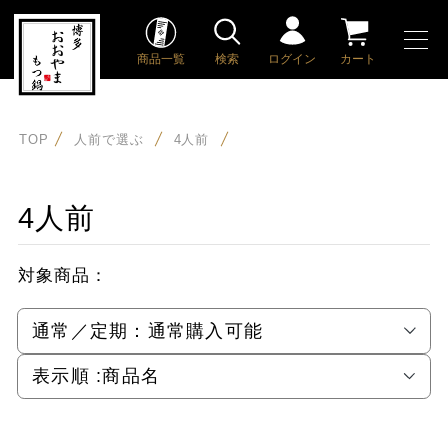
商品一覧
検索
ログイン
カート
TOP
人前で選ぶ
4人前
4人前
対象商品：
通常／定期：
通常購入可能
表示順 :
商品名