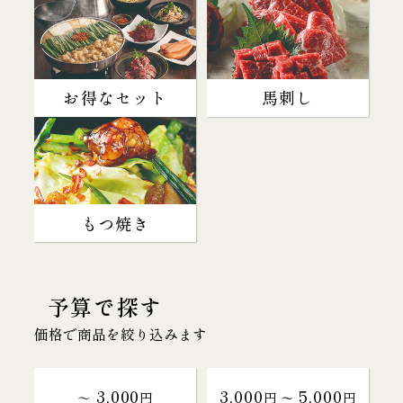
お得なセット
馬刺し
もつ焼き
予算で探す
価格で商品を絞り込みます
3,000
3,000
5,000
～
円
円 〜
円