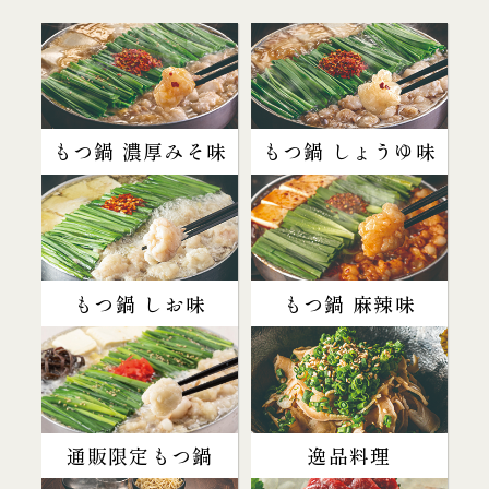
もつ鍋 濃厚みそ味
もつ鍋 しょうゆ味
もつ鍋 しお味
もつ鍋 麻辣味
通販限定もつ鍋
逸品料理