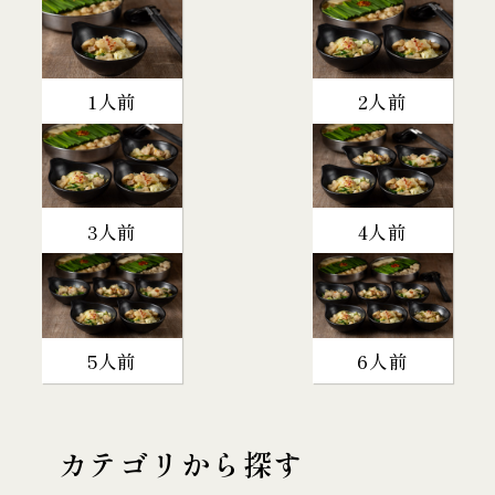
1人前
2人前
3人前
4人前
5人前
6人前
カテゴリから探す