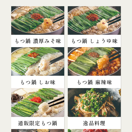
もつ鍋 濃厚みそ味
もつ鍋 しょうゆ味
もつ鍋 しお味
もつ鍋 麻辣味
通販限定もつ鍋
逸品料理