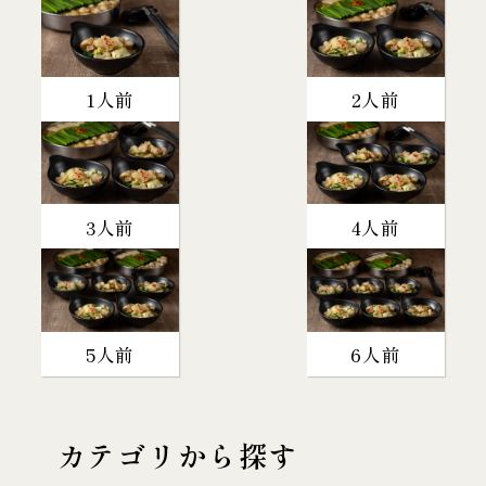
1人前
2人前
3人前
4人前
5人前
6人前
カテゴリから探す