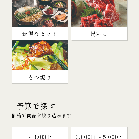
お得なセット
馬刺し
もつ焼き
予算で探す
価格で商品を絞り込みます
3,000
3,000
5,000
～
円
円 〜
円