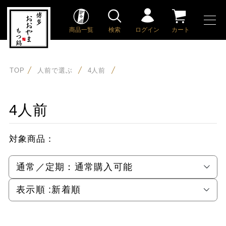
商品一覧
検索
ログイン
カート
TOP
人前で選ぶ
4人前
4人前
対象商品：
通常／定期：
通常購入可能
表示順 :
新着順