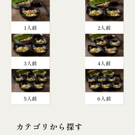
1人前
2人前
3人前
4人前
5人前
6人前
カテゴリから探す