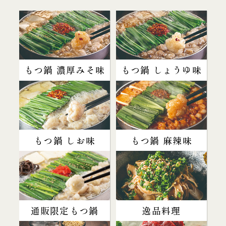
もつ鍋 濃厚みそ味
もつ鍋 しょうゆ味
もつ鍋 しお味
もつ鍋 麻辣味
通販限定もつ鍋
逸品料理