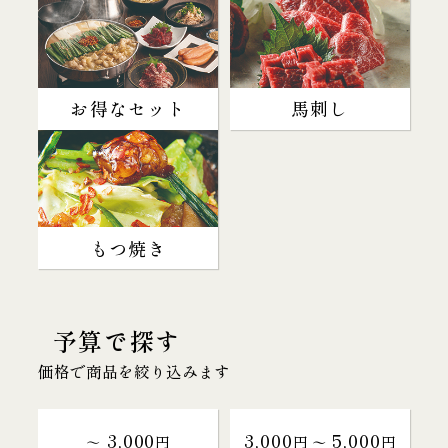
お得なセット
馬刺し
もつ焼き
予算で探す
価格で商品を絞り込みます
3,000
3,000
5,000
～
円
円 〜
円