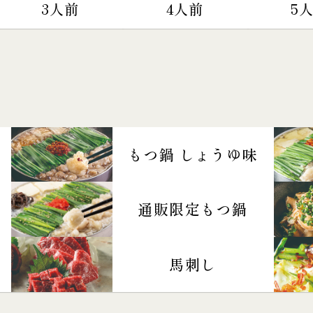
3人前
4人前
5
もつ鍋 しょうゆ味
通販限定もつ鍋
馬刺し