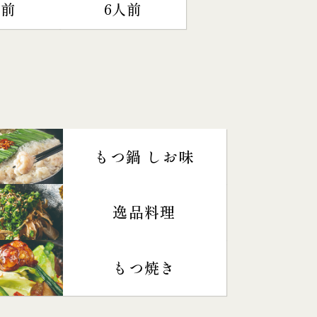
人前
6人前
もつ鍋 しお味
逸品料理
もつ焼き