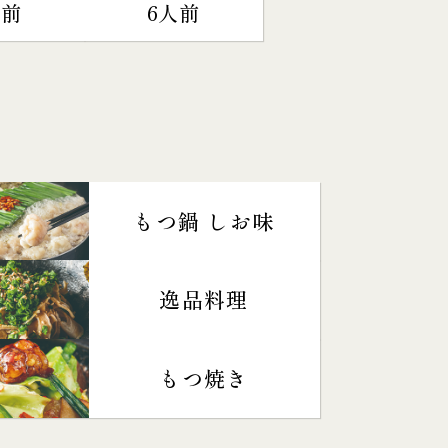
人前
6人前
もつ鍋 しお味
逸品料理
もつ焼き