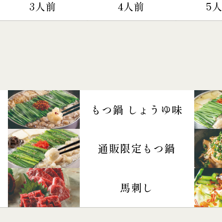
3人前
4人前
5
もつ鍋 しょうゆ味
通販限定もつ鍋
馬刺し