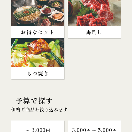
お得なセット
馬刺し
もつ焼き
予算で探す
価格で商品を絞り込みます
3,000
3,000
5,000
～
円
円 〜
円