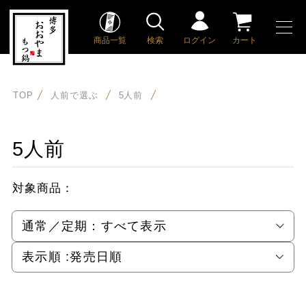
商品一覧
検索
ログイン
カート
TOP
人前で選ぶ
5人前
5人前
対象商品：
通常／定期：
すべて表示
表示順 :
発売日順