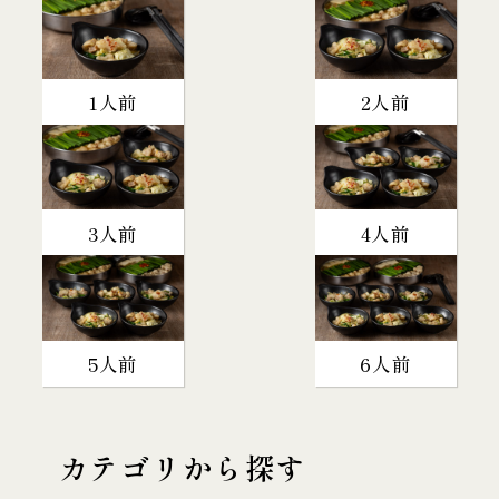
1人前
2人前
3人前
4人前
5人前
6人前
カテゴリから探す