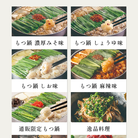
もつ鍋 濃厚みそ味
もつ鍋 しょうゆ味
もつ鍋 しお味
もつ鍋 麻辣味
通販限定もつ鍋
逸品料理