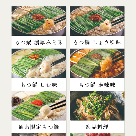
もつ鍋 濃厚みそ味
もつ鍋 しょうゆ味
もつ鍋 しお味
もつ鍋 麻辣味
通販限定もつ鍋
逸品料理