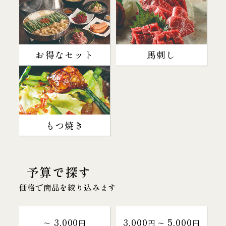
お得なセット
馬刺し
もつ焼き
予算で探す
価格で商品を絞り込みます
3,000
3,000
5,000
～
円
円 〜
円