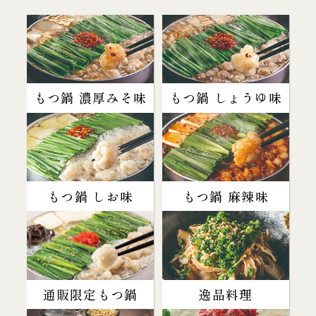
もつ鍋 濃厚みそ味
もつ鍋 しょうゆ味
もつ鍋 しお味
もつ鍋 麻辣味
通販限定もつ鍋
逸品料理