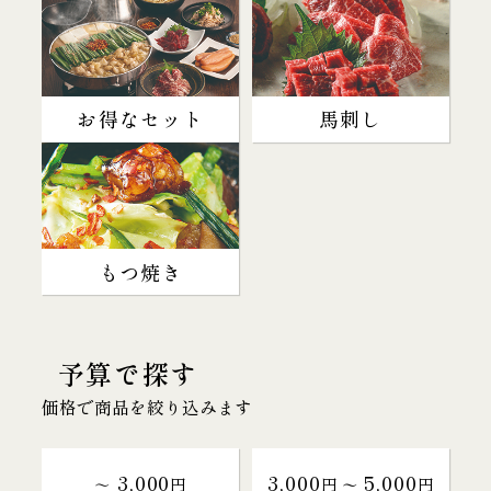
お得なセット
馬刺し
もつ焼き
予算で探す
価格で商品を絞り込みます
3,000
3,000
5,000
～
円
円 〜
円