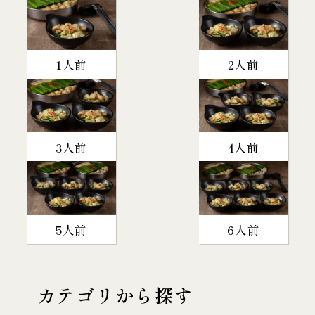
1人前
2人前
3人前
4人前
5人前
6人前
カテゴリから探す