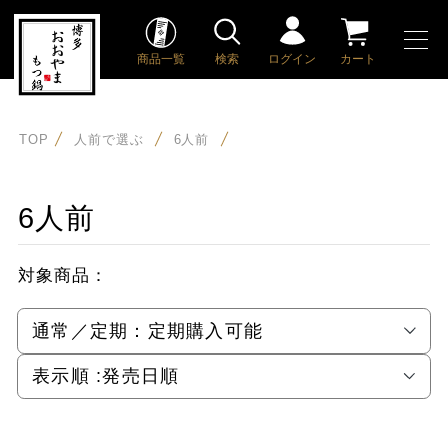
商品一覧
検索
ログイン
カート
TOP
人前で選ぶ
6人前
6人前
対象商品：
通常／定期：
定期購入可能
表示順 :
発売日順