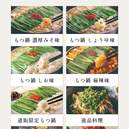
もつ鍋 濃厚みそ味
もつ鍋 しょうゆ味
もつ鍋 しお味
もつ鍋 麻辣味
通販限定もつ鍋
逸品料理