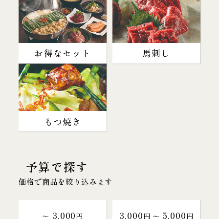
お得なセット
馬刺し
もつ焼き
予算で探す
価格で商品を絞り込みます
3,000
3,000
5,000
～
円
円 〜
円