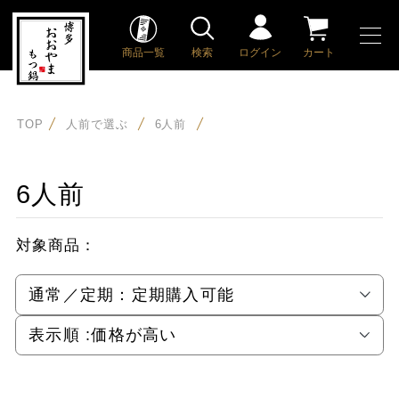
商品一覧
検索
ログイン
カート
TOP
人前で選ぶ
6人前
6人前
対象商品：
通常／定期：
定期購入可能
表示順 :
価格が高い