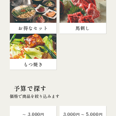
お得なセット
馬刺し
もつ焼き
予算で探す
価格で商品を絞り込みます
3,000
3,000
5,000
～
円
円 〜
円