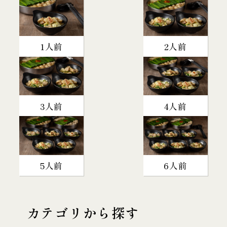
1人前
2人前
3人前
4人前
5人前
6人前
カテゴリから探す