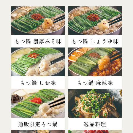
もつ鍋 濃厚みそ味
もつ鍋 しょうゆ味
もつ鍋 しお味
もつ鍋 麻辣味
通販限定もつ鍋
逸品料理