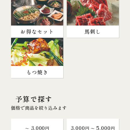
お得なセット
馬刺し
もつ焼き
予算で探す
価格で商品を絞り込みます
3,000
3,000
5,000
～
円
円 〜
円