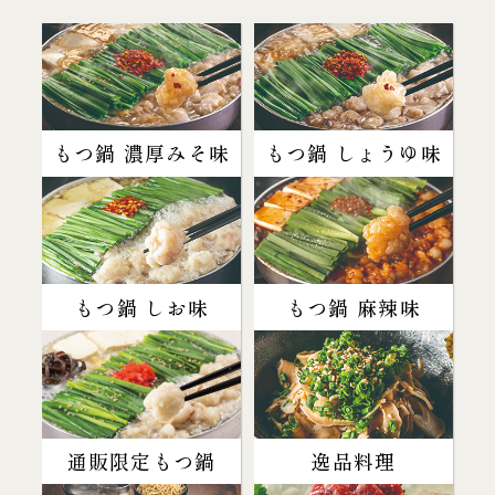
もつ鍋 濃厚みそ味
もつ鍋 しょうゆ味
もつ鍋 しお味
もつ鍋 麻辣味
通販限定もつ鍋
逸品料理