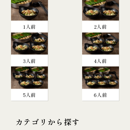
1人前
2人前
3人前
4人前
5人前
6人前
カテゴリから探す