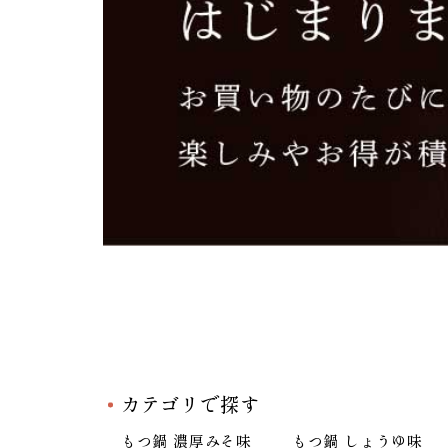
カテゴリで探す
もつ鍋 濃厚みそ味
もつ鍋 しょうゆ味