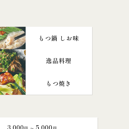
もつ鍋 しお味
逸品料理
もつ焼き
3,000
5,000
円 〜
円