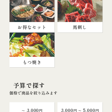
お得なセット
馬刺し
もつ焼き
予算で探す
価格で商品を絞り込みます
3,000
3,000
5,000
～
円
円 〜
円