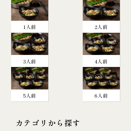
1人前
2人前
3人前
4人前
5人前
6人前
カテゴリから探す