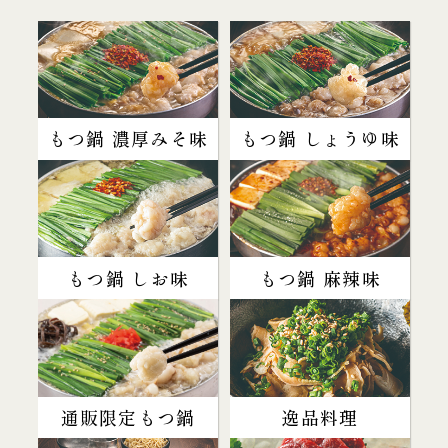
もつ鍋 濃厚みそ味
もつ鍋 しょうゆ味
もつ鍋 しお味
もつ鍋 麻辣味
通販限定もつ鍋
逸品料理