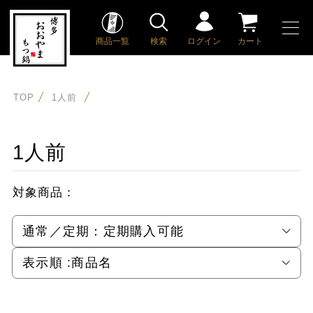
商品一覧
検索
ログイン
カート
TOP
1人前
1人前
対象商品：
通常／定期：
定期購入可能
表示順 :
商品名