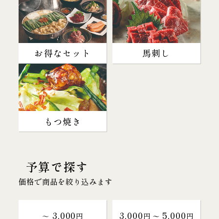
お得なセット
馬刺し
もつ焼き
予算で探す
価格で商品を絞り込みます
3,000
3,000
5,000
～
円
円 〜
円