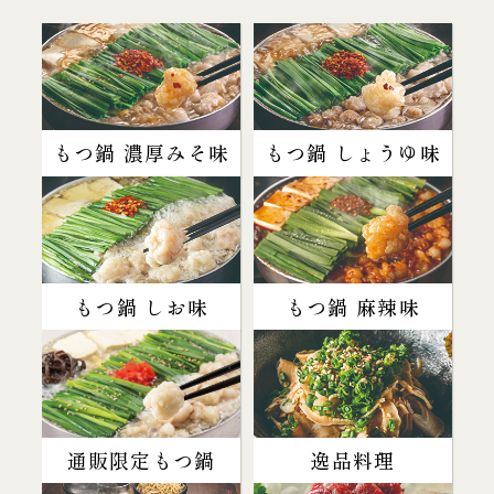
もつ鍋 濃厚みそ味
もつ鍋 しょうゆ味
もつ鍋 しお味
もつ鍋 麻辣味
通販限定もつ鍋
逸品料理