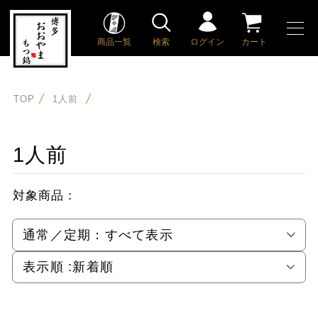
商品一覧
検索
ログイン
カート
TOP
1人前
1人前
対象商品：
通常／定期：
すべて表示
表示順 :
新着順