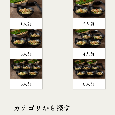
1人前
2人前
3人前
4人前
5人前
6人前
カテゴリから探す