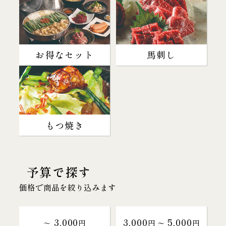
お得なセット
馬刺し
もつ焼き
予算で探す
価格で商品を絞り込みます
3,000
3,000
5,000
～
円
円 〜
円