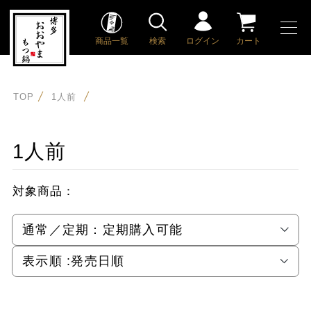
商品一覧
検索
ログイン
カート
TOP
1人前
1人前
対象商品：
通常／定期：
定期購入可能
表示順 :
発売日順