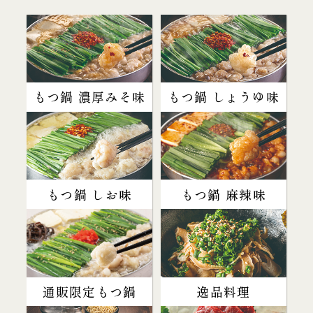
もつ鍋 濃厚みそ味
もつ鍋 しょうゆ味
もつ鍋 しお味
もつ鍋 麻辣味
通販限定もつ鍋
逸品料理