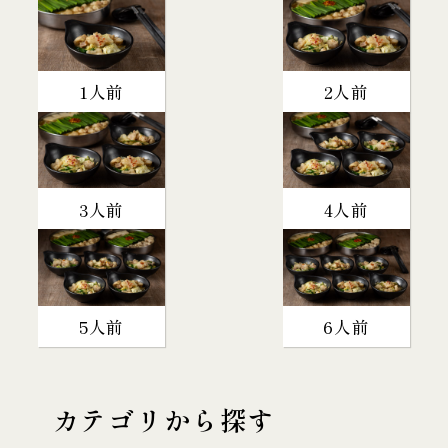
1人前
2人前
3人前
4人前
5人前
6人前
カテゴリから探す