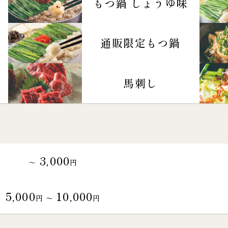
もつ鍋 しょうゆ味
通販限定もつ鍋
馬刺し
3,000
～
円
5,000
10,000
円 〜
円