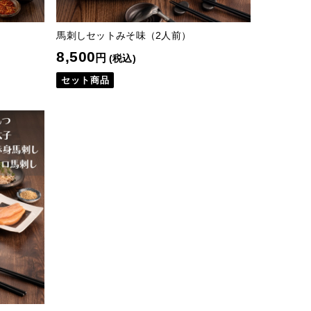
馬刺しセットみそ味（2人前）
8,500
円
(税込)
セット商品