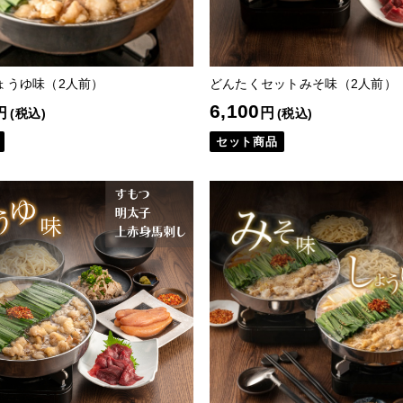
ょうゆ味（2人前）
どんたくセットみそ味（2人前）
6,100
円
円
(税込)
(税込)
セット商品