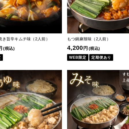
焼き旨辛キムチ味（2人前）
もつ鍋麻辣味（2人前）
4,200
円
円
(税込)
(税込)
定
WEB限定
定期便あり