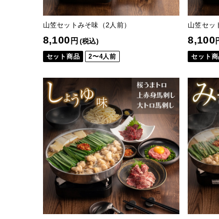
山笠セットみそ味（2人前）
山笠セッ
8,100
8,100
円
(税込)
セット商品
2〜4人前
セット商