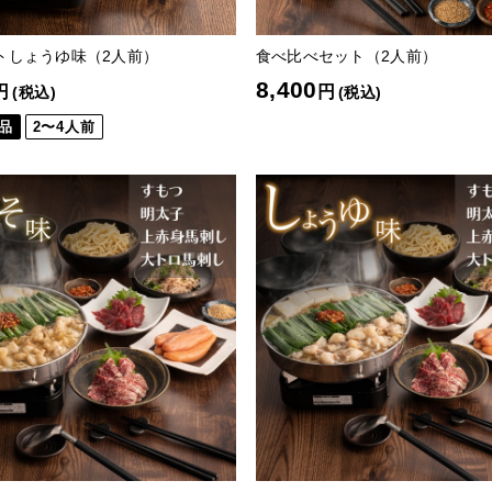
トしょうゆ味（2人前）
食べ比べセット（2人前）
8,400
円
円
(税込)
(税込)
品
2〜4人前