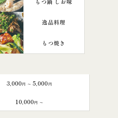
もつ鍋 しお味
逸品料理
もつ焼き
3,000
5,000
円 〜
円
10,000
円 〜