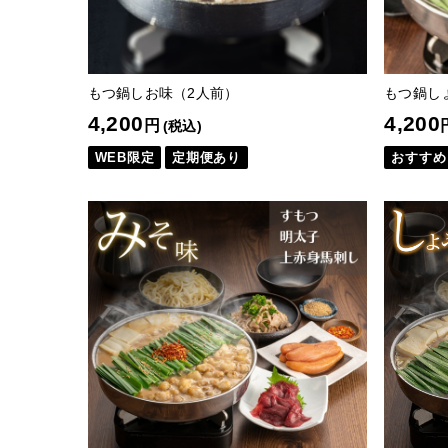
もつ鍋しお味（2人前）
もつ鍋し
4,200
4,200
円
(税込)
WEB限定
定期便あり
おすすめ