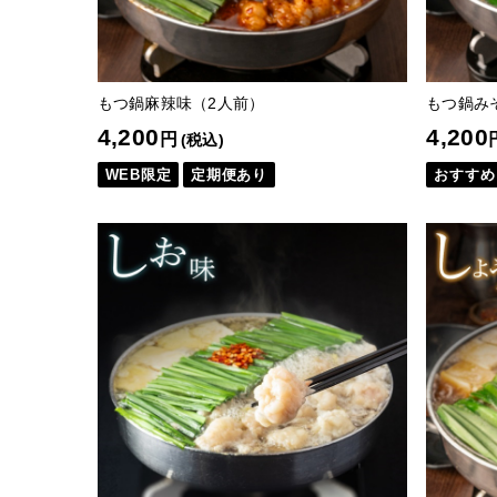
もつ鍋麻辣味（2人前）
もつ鍋み
4,200
4,200
円
(税込)
WEB限定
定期便あり
おすすめ