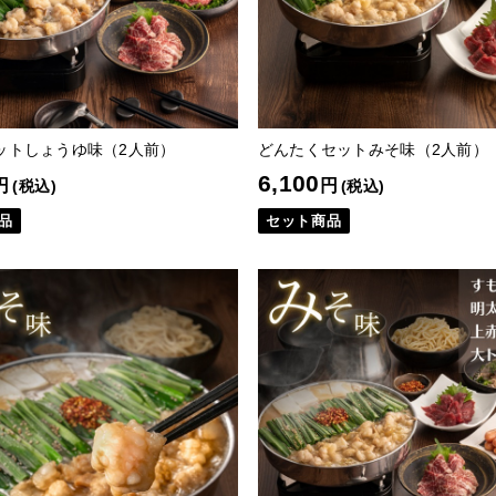
ットしょうゆ味（2人前）
どんたくセットみそ味（2人前）
6,100
円
円
(税込)
(税込)
品
セット商品