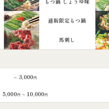
もつ鍋 しょうゆ味
通販限定もつ鍋
馬刺し
3,000
～
円
5,000
10,000
円 〜
円