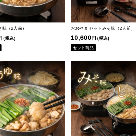
そ味（2人前）
おおやま セットみそ味（2人前）
10,600
円
円
(税込)
(税込)
セット商品