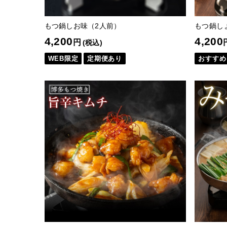
もつ鍋しお味（2人前）
もつ鍋し
4,200
4,200
円
(税込)
WEB限定
定期便あり
おすすめ