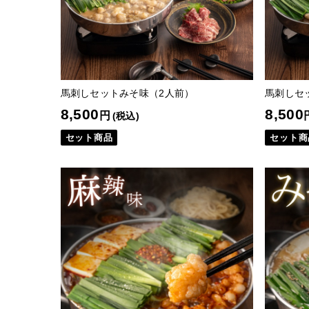
馬刺しセットみそ味（2人前）
馬刺しセ
8,500
8,500
円
(税込)
セット商品
セット商