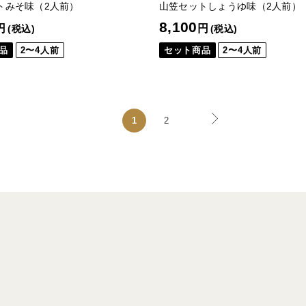
トみそ味（2人前）
山笠セットしょうゆ味（2人前）
8,100
円
円
(税込)
(税込)
品
2〜4人前
セット商品
2〜4人前
1
2