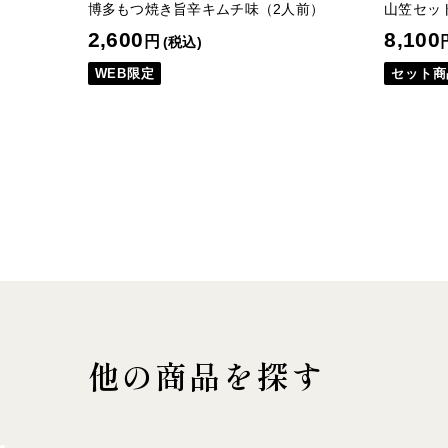
博多もつ焼き旨辛キムチ味（2人前）
山笠セッ
2,600
8,100
円
(税込)
WEB限定
セット商
他の商品を探す