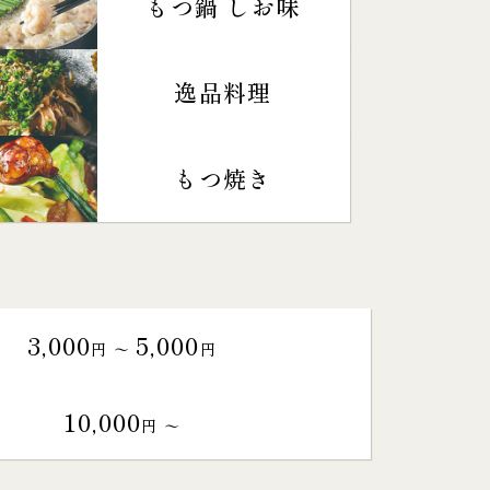
もつ鍋 しお味
逸品料理
もつ焼き
3,000
5,000
円 〜
円
10,000
円 〜