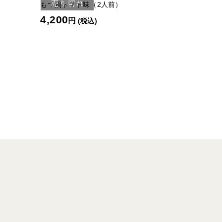
売り切れ
もつ鍋トマト味（2人前）
4,200
円
(税込)