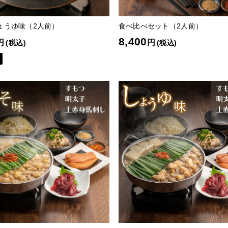
ょうゆ味（2人前）
食べ比べセット（2人前）
8,400
円
円
(税込)
(税込)