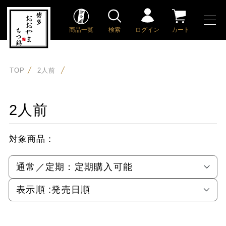
商品一覧
検索
ログイン
カート
TOP
2人前
2人前
対象商品：
通常／定期：
定期購入可能
表示順 :
発売日順