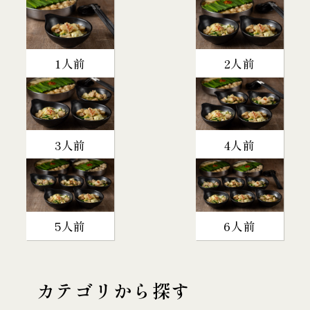
1人前
2人前
3人前
4人前
5人前
6人前
カテゴリから探す