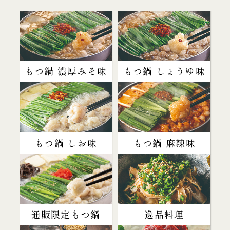
もつ鍋 濃厚みそ味
もつ鍋 しょうゆ味
もつ鍋 しお味
もつ鍋 麻辣味
通販限定もつ鍋
逸品料理