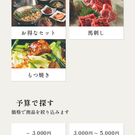
お得なセット
馬刺し
もつ焼き
予算で探す
価格で商品を絞り込みます
3,000
3,000
5,000
～
円
円 〜
円