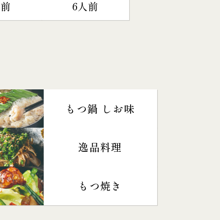
人前
6人前
もつ鍋 しお味
逸品料理
もつ焼き