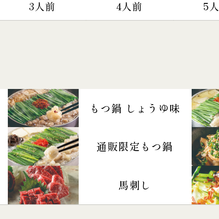
3人前
4人前
5
もつ鍋 しょうゆ味
通販限定もつ鍋
馬刺し