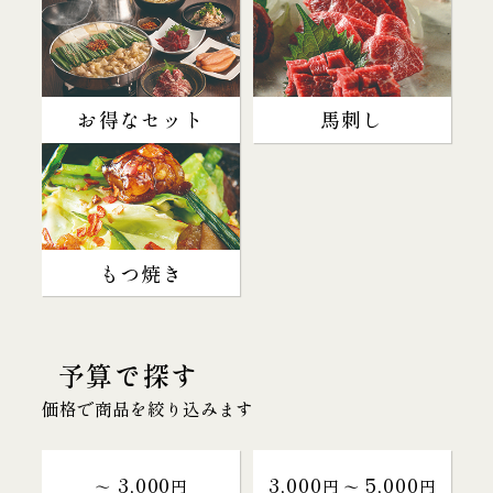
お得なセット
馬刺し
もつ焼き
予算で探す
価格で商品を絞り込みます
3,000
3,000
5,000
～
円
円 〜
円