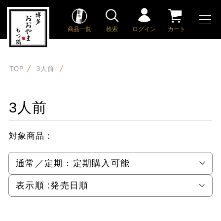
商品一覧
検索
ログイン
カート
TOP
3人前
3人前
対象商品：
通常／定期：
定期購入可能
表示順 :
発売日順