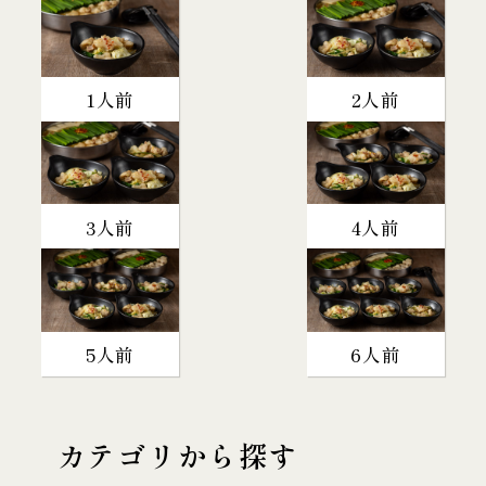
1人前
2人前
3人前
4人前
5人前
6人前
カテゴリから探す