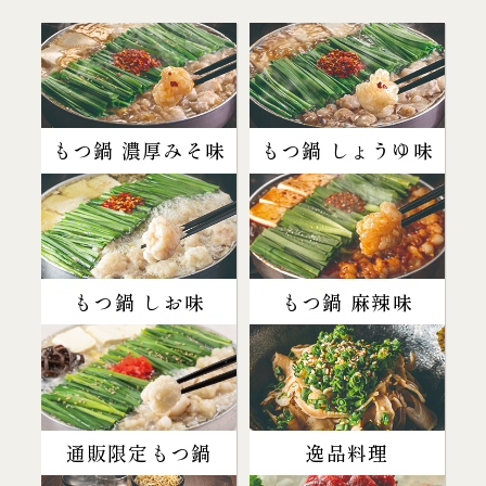
もつ鍋 濃厚みそ味
もつ鍋 しょうゆ味
もつ鍋 しお味
もつ鍋 麻辣味
通販限定もつ鍋
逸品料理