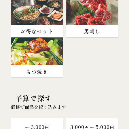
お得なセット
馬刺し
もつ焼き
予算で探す
価格で商品を絞り込みます
3,000
3,000
5,000
～
円
円 〜
円