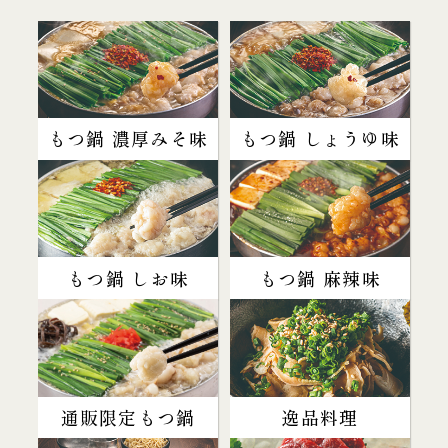
もつ鍋 濃厚みそ味
もつ鍋 しょうゆ味
もつ鍋 しお味
もつ鍋 麻辣味
通販限定もつ鍋
逸品料理