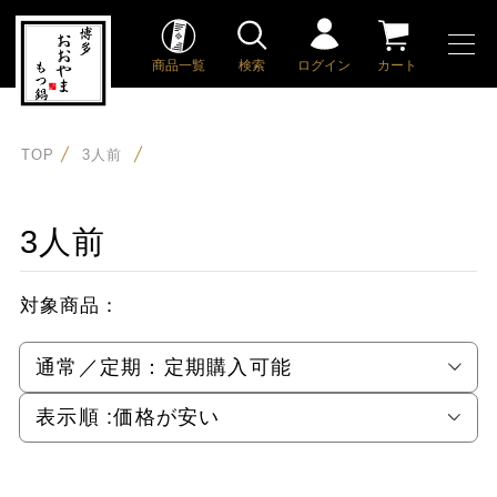
商品一覧
検索
ログイン
カート
TOP
3人前
3人前
対象商品：
通常／定期：
定期購入可能
表示順 :
価格が安い