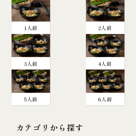
1人前
2人前
3人前
4人前
5人前
6人前
カテゴリから探す