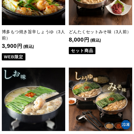
博多もつ焼き旨辛しょうゆ（3人
どんたくセットみそ味（3人前）
前）
8,000
円
(税込)
3,900
円
(税込)
セット商品
WEB限定