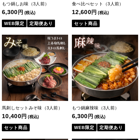
もつ鍋しお味（3人前）
食べ比べセット（3人前）
6,300
12,600
円
円
(税込)
(税込)
WEB限定
定期便あり
セット商品
馬刺しセットみそ味（3人前）
もつ鍋麻辣味（3人前）
10,400
6,300
円
円
(税込)
(税込)
セット商品
WEB限定
定期便あり