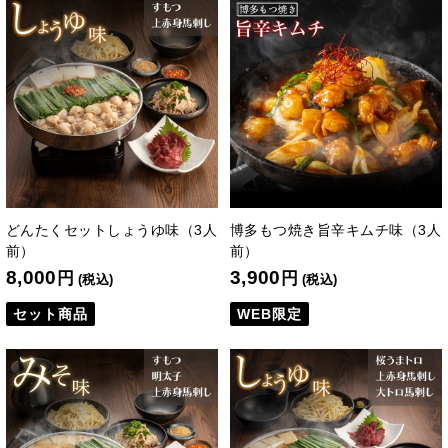
どんたくセットしょうゆ味（3人
博多もつ焼き旨辛キムチ味（3人
前）
前）
8,000
3,900
円
円
(税込)
(税込)
セット商品
WEB限定