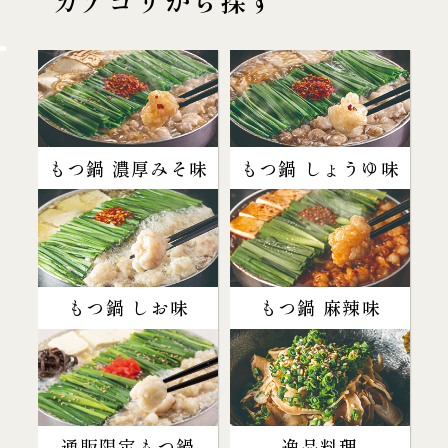
カテゴリから探す
もつ鍋 濃厚みそ味
もつ鍋 しょうゆ味
もつ鍋 しお味
もつ鍋 麻辣味
通販限定もつ鍋
逸品料理