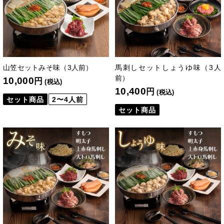
山笠セットみそ味（3人前）
馬刺しセットしょうゆ味（3人
前）
10,000
円
(税込)
10,400
円
(税込)
セット商品
2〜4人前
セット商品