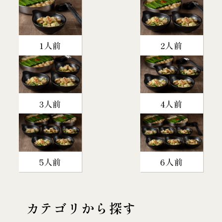
1人前
2人前
3人前
4人前
5人前
6人前
カテゴリから探す