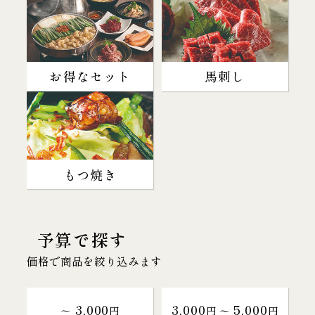
お得なセット
馬刺し
もつ焼き
予算で探す
価格で商品を絞り込みます
3,000
3,000
5,000
～
円
円 〜
円