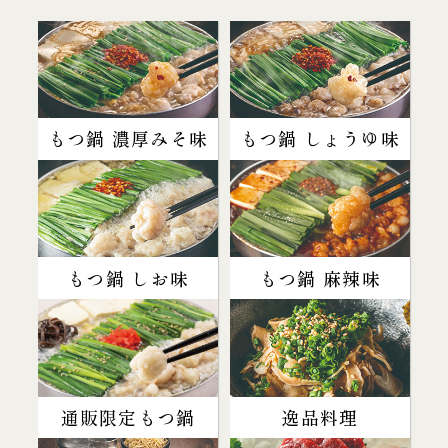
もつ鍋 濃厚みそ味
もつ鍋 しょうゆ味
もつ鍋 しお味
もつ鍋 麻辣味
通販限定もつ鍋
逸品料理