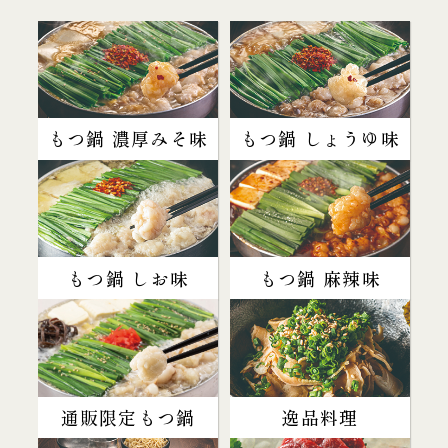
もつ鍋 濃厚みそ味
もつ鍋 しょうゆ味
もつ鍋 しお味
もつ鍋 麻辣味
通販限定もつ鍋
逸品料理