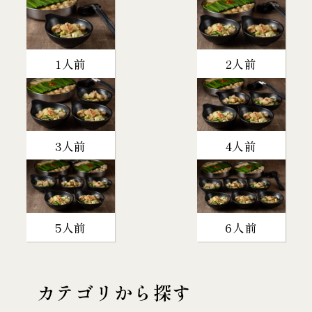
1人前
2人前
3人前
4人前
5人前
6人前
カテゴリから探す