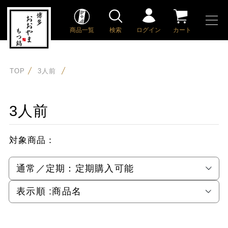
商品一覧
検索
ログイン
カート
TOP
3人前
3人前
対象商品：
通常／定期：
定期購入可能
表示順 :
商品名