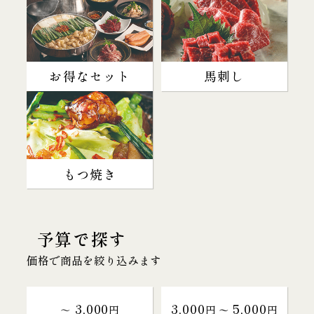
お得なセット
馬刺し
もつ焼き
予算で探す
価格で商品を絞り込みます
3,000
3,000
5,000
～
円
円 〜
円