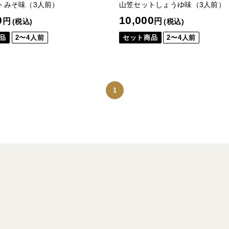
トみそ味（3人前）
山笠セットしょうゆ味（3人前）
0
10,000
円
円
(税込)
(税込)
品
2〜4人前
セット商品
2〜4人前
1