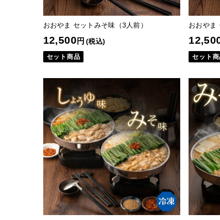
おおやま セットみそ味（3人前）
おおやま
12,500
12,50
円
(税込)
セット商品
セット商