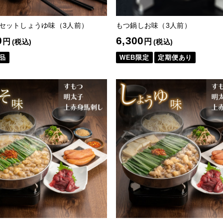
 セットしょうゆ味（3人前）
もつ鍋しお味（3人前）
0
6,300
円
円
(税込)
(税込)
品
WEB限定
定期便あり