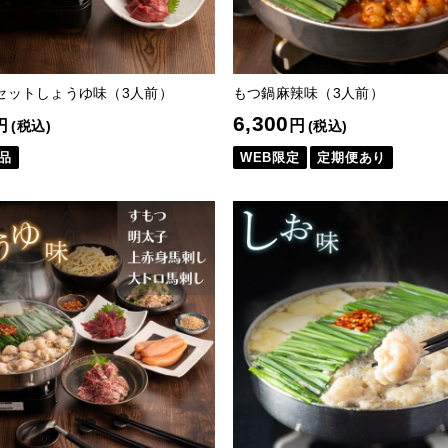
セットしょうゆ味（3人前）
もつ鍋麻辣味（3人前）
6,300
円
円
(税込)
(税込)
品
WEB限定
定期便あり