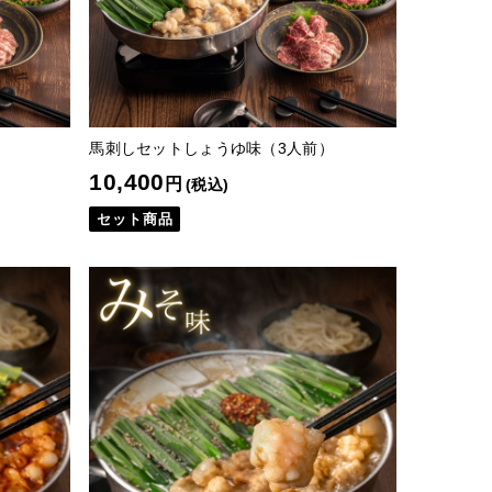
馬刺しセットしょうゆ味（3人前）
10,400
円
(税込)
セット商品