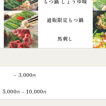
もつ鍋 しょうゆ味
通販限定もつ鍋
馬刺し
3,000
～
円
5,000
10,000
円 〜
円