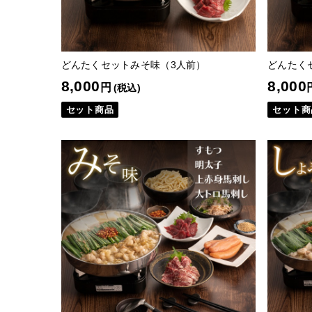
どんたくセットみそ味（3人前）
どんたく
8,000
8,000
円
(税込)
セット商品
セット商