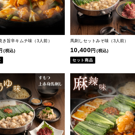
焼き旨辛キムチ味（3人前）
馬刺しセットみそ味（3人前）
10,400
円
円
(税込)
(税込)
定
セット商品