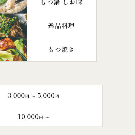
もつ鍋 しお味
逸品料理
もつ焼き
3,000
5,000
円 〜
円
10,000
円 〜