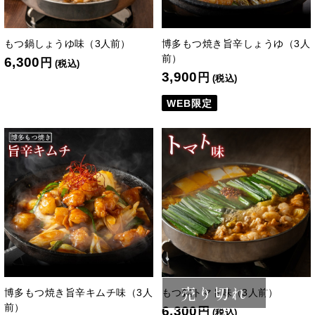
もつ鍋しょうゆ味（3人前）
博多もつ焼き旨辛しょうゆ（3人
前）
6,300
円
(税込)
3,900
円
(税込)
WEB限定
売り切れ
博多もつ焼き旨辛キムチ味（3人
もつ鍋トマト味（3人前）
前）
6,300
円
(税込)