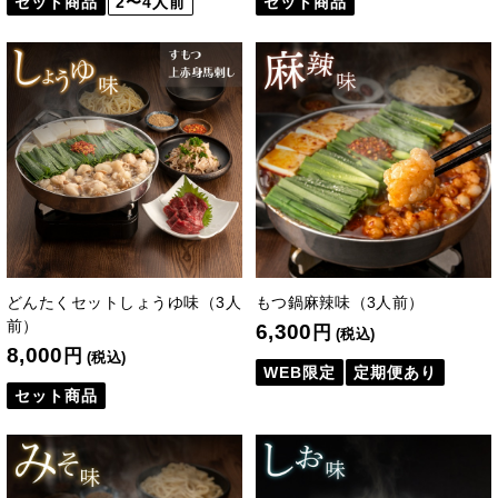
セット商品
2〜4人前
セット商品
どんたくセットしょうゆ味（3人
もつ鍋麻辣味（3人前）
前）
6,300
円
(税込)
8,000
円
(税込)
WEB限定
定期便あり
セット商品