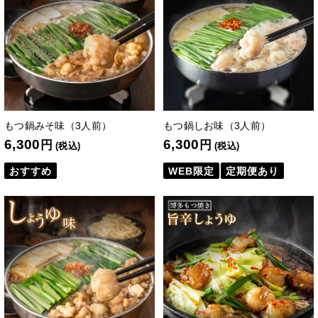
もつ鍋みそ味（3人前）
もつ鍋しお味（3人前）
6,300
6,300
円
円
(税込)
(税込)
おすすめ
WEB限定
定期便あり