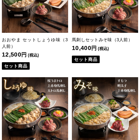
おおやま セットしょうゆ味（3
馬刺しセットみそ味（3人前）
人前）
10,400
円
(税込)
12,500
円
(税込)
セット商品
セット商品