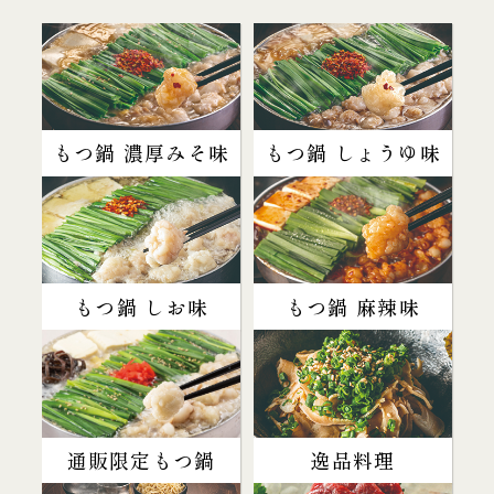
もつ鍋 濃厚みそ味
もつ鍋 しょうゆ味
もつ鍋 しお味
もつ鍋 麻辣味
通販限定もつ鍋
逸品料理