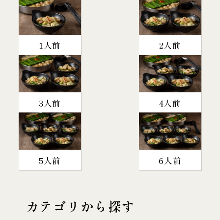
1人前
2人前
3人前
4人前
5人前
6人前
カテゴリから探す