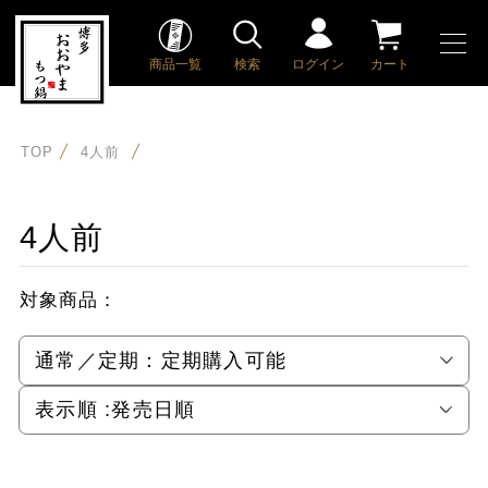
商品一覧
検索
ログイン
カート
TOP
4人前
4人前
対象商品：
通常／定期：
定期購入可能
表示順 :
発売日順