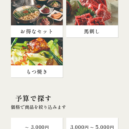
お得なセット
馬刺し
もつ焼き
予算で探す
価格で商品を絞り込みます
3,000
3,000
5,000
～
円
円 〜
円