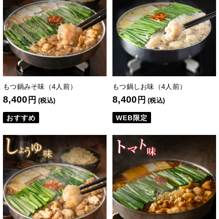
もつ鍋みそ味（4人前）
もつ鍋しお味（4人前）
8,400
8,400
円
円
(税込)
(税込)
おすすめ
WEB限定