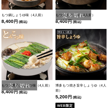
売り切れ
もつ鍋しょうゆ味（4人前）
もつ鍋トマト味（4人前）
8,400
8,400
円
円
(税込)
(税込)
売り切れ
もつ鍋博多とんこつ味（4人前）
博多もつ焼き旨辛しょうゆ（4人
前）
8,400
円
(税込)
5,200
円
(税込)
WEB限定