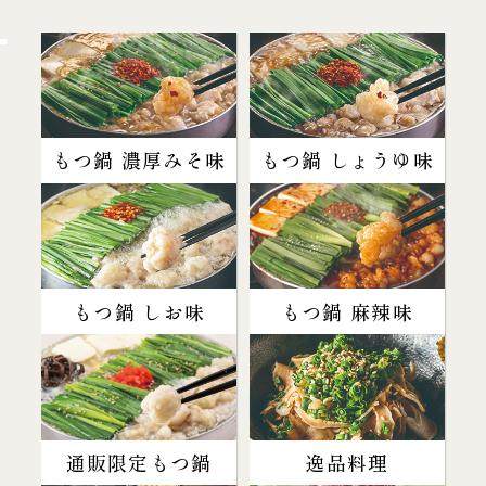
もつ鍋 濃厚みそ味
もつ鍋 しょうゆ味
もつ鍋 しお味
もつ鍋 麻辣味
通販限定もつ鍋
逸品料理