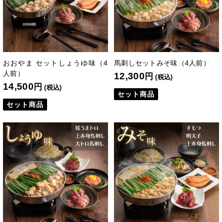
おおやま セットしょうゆ味（4
馬刺しセットみそ味（4人前）
人前）
12,300
円
(税込)
14,500
円
(税込)
セット商品
セット商品