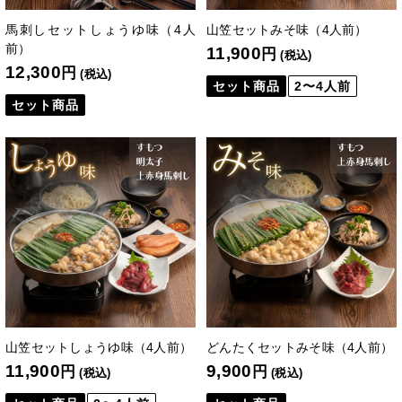
馬刺しセットしょうゆ味（4人
山笠セットみそ味（4人前）
前）
11,900
円
(税込)
12,300
円
(税込)
セット商品
2〜4人前
セット商品
山笠セットしょうゆ味（4人前）
どんたくセットみそ味（4人前）
11,900
9,900
円
円
(税込)
(税込)