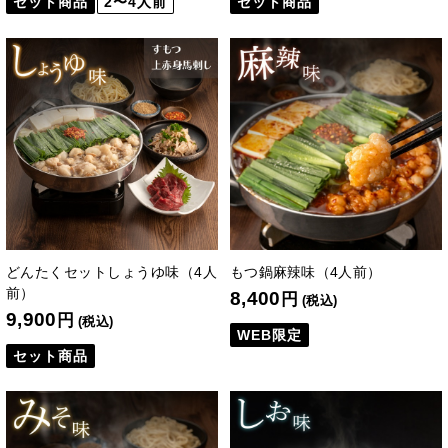
セット商品
2〜4人前
セット商品
どんたくセットしょうゆ味（4人
もつ鍋麻辣味（4人前）
前）
8,400
円
(税込)
9,900
円
(税込)
WEB限定
セット商品