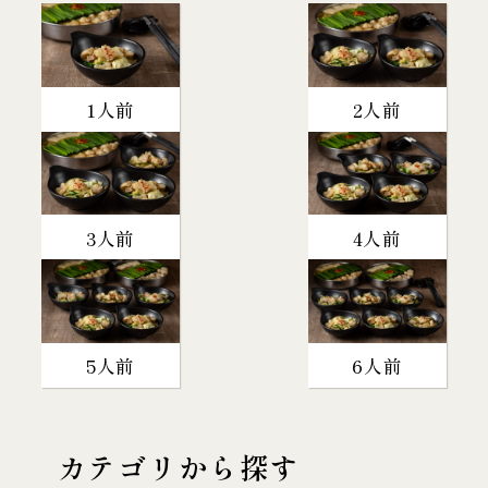
1人前
2人前
3人前
4人前
5人前
6人前
カテゴリから探す