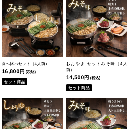
食べ比べセット（4人前）
おおやま セットみそ味（4人
前）
16,800
円
(税込)
14,500
円
(税込)
セット商品
セット商品